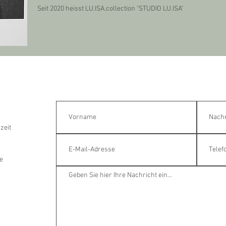
Seit 2020 heisst LU.ISA.collection "STUDIO LU.ISA"
zeit
e