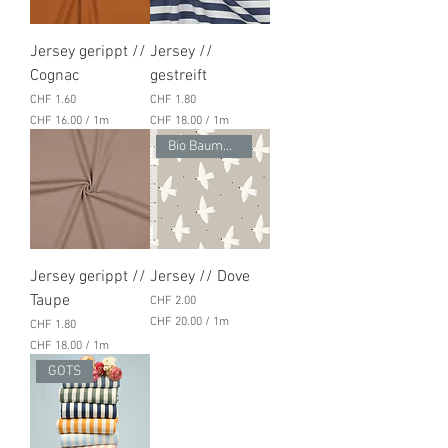
.
.
0
0
0
0
Jersey gerippt //
Jersey //
p
p
r
r
Cognac
gestreift
o
o
Preis
Preis
CHF 1.60
CHF 1.80
1
1
M
M
CHF 16.00
/
1m
CHF 18.00
/
1m
e
e
C
C
Bio Baumwolle
t
t
H
H
e
e
F
F
r
r
1
1
6
8
.
.
0
0
0
0
Jersey gerippt //
Jersey // Dove
p
p
r
r
Taupe
Preis
CHF 2.00
o
o
CHF 20.00
/
1m
Preis
CHF 1.80
1
1
C
M
M
CHF 18.00
/
1m
H
e
e
C
GOTS
F
t
t
H
e
e
F
2
r
r
0
1
.
8