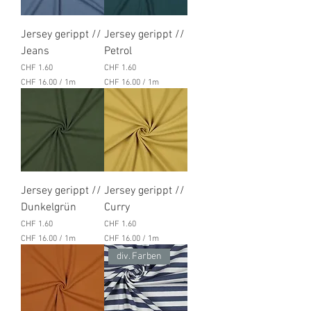
Jersey gerippt //
Jersey gerippt //
Jeans
Petrol
Preis
Preis
CHF 1.60
CHF 1.60
CHF 16.00
/
1m
CHF 16.00
/
1m
C
C
H
H
F
F
1
1
6
6
.
.
0
0
0
0
Jersey gerippt //
Jersey gerippt //
p
p
r
r
Dunkelgrün
Curry
o
o
Preis
Preis
CHF 1.60
CHF 1.60
1
1
M
M
CHF 16.00
/
1m
CHF 16.00
/
1m
e
e
C
C
div. Farben
t
t
H
H
e
e
F
F
r
r
1
1
6
6