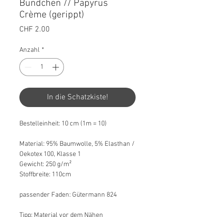
Bündchen // Papyrus
Crème (gerippt)
Preis
CHF 2.00
Anzahl
*
In die Schatzkiste!
Bestelleinheit: 10 cm (1m = 10)
Material: 95% Baumwolle, 5% Elasthan /
Oekotex 100, Klasse 1
Gewicht: 250 g/m²
Stoffbreite: 110cm
passender Faden: Gütermann 824
Tipp: Material vor dem Nähen