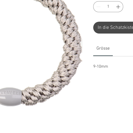
In die Schatzkist
Grösse
9-10mm