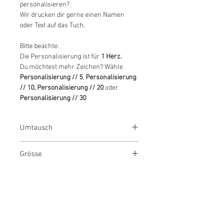
personalisieren?
Wir drucken dir gerne einen Namen
oder Text auf das Tuch.
Bitte beachte:
Die Personalisierung ist für
1 Herz.
Du möchtest mehr Zeichen? Wähle
Personalisierung // 5
,
Personalisierung
// 10, Personalisierung // 20
oder
Personalisierung // 30
Umtausch
Bitte beachte, dass personalisierte
Grösse
Produkte weder umgetauscht
noch retourniert werden können.
Das Herz ist ca. 2 cm hoch.