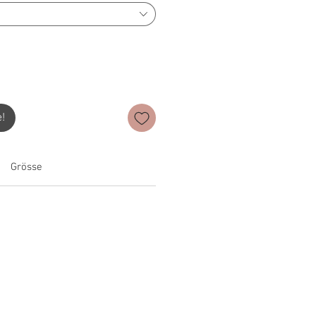
e!
Grösse