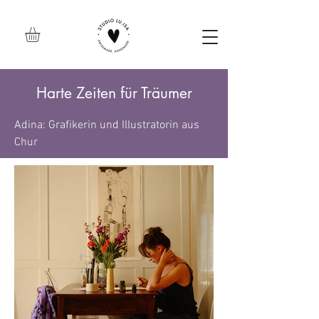
Harte Zeiten für Träumer
Adina: Grafikerin und Illustratorin aus
Chur