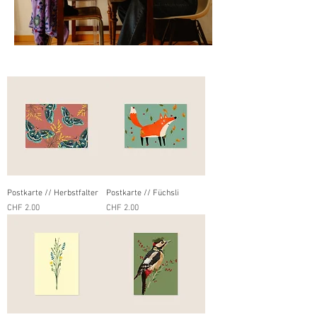
Postkarte // Herbstfalter
Postkarte // Füchsli
Preis
Preis
CHF 2.00
CHF 2.00