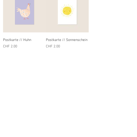
Postkarte // Huhn
Postkarte // Sonnenschein
Preis
Preis
CHF 2.00
CHF 2.00
Postkarte // Küssli
Postkarte // Pinguin mit
Schwalbe
Stern
Preis
Preis
CHF 2.00
CHF 2.00