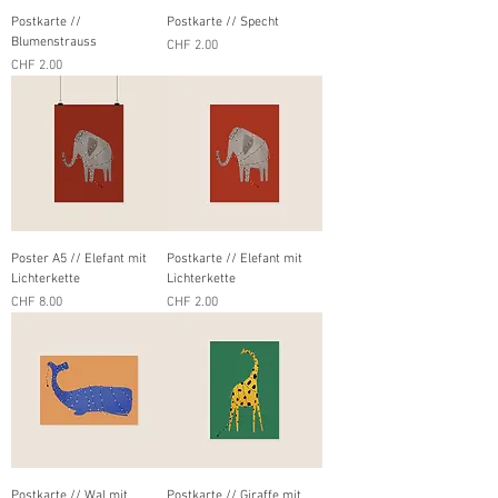
Postkarte //
Postkarte // Specht
Blumenstrauss
Preis
CHF 2.00
Preis
CHF 2.00
Poster A5 // Elefant mit
Postkarte // Elefant mit
Lichterkette
Lichterkette
Preis
Preis
CHF 8.00
CHF 2.00
Postkarte // Wal mit
Postkarte // Giraffe mit